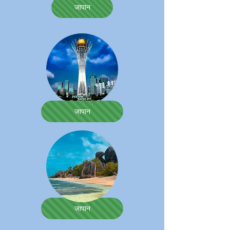
जापान
जापान
जापान