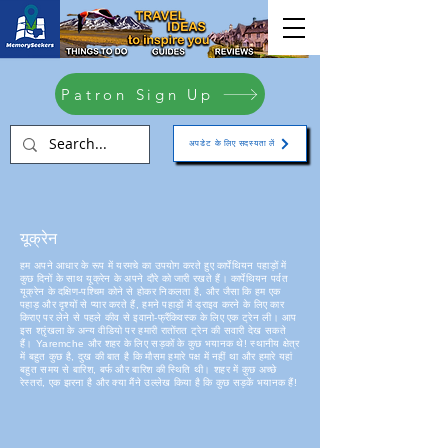
Patron Sign Up
अपडेट के लिए सदस्यता लें
यूक्रेन
हम अपने आधार के रूप में यरमचे का उपयोग करते हुए कार्पेथियन पहाड़ों में
कुछ दिनों के साथ यूक्रेन के अपने दौरे को जारी रखते हैं। कार्पेथियन पर्वत
यूक्रेन के दक्षिण-पश्चिम कोने से होकर निकलता है, और जैसा कि हम एक
पहाड़ और दृश्यों से प्यार करते हैं, हमने पहाड़ों में ड्राइव करने के लिए कार
किराए पर लेने से पहले कीव से इवानो-फ्रैंकिवस्क के लिए एक ट्रेन ली। आप
इस श्रृंखला के अन्य वीडियो पर हमारी रातोंरात ट्रेन की सवारी देख सकते
हैं। Yaremche और शहर के लिए सड़कों के कुछ भयानक थे! स्थानीय क्षेत्र
में बहुत कुछ है, दुख की बात है कि मौसम हमारे पक्ष में नहीं था और हमारे यहां
बहुत समय से बारिश, बर्फ और बारिश की स्थिति थी। शहर में कुछ अच्छे
रेस्तरां, एक झरना है और क्या मैंने उल्लेख किया है कि कुछ सड़कें भयानक हैं!